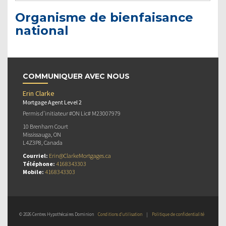
Organisme de bienfaisance
national
COMMUNIQUER AVEC NOUS
Erin Clarke
Mortgage Agent Level 2
Permis d’initiateur #ON Lic# M23007979
10 Brenham Court
Mississauga, ON
L4Z3P8, Canada
Courriel:
Erin@ClarkeMortgages.ca
Téléphone:
4168343303
Mobile:
4168343303
© 2026 Centres Hypothécaires Dominion
Conditions d’utilisation
|
Politique de confidentialité