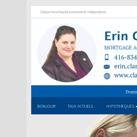
Chaque franchise est autonome et indépendante
BONJOUR
TAUX ACTUELS
HYPOTHÈQUES