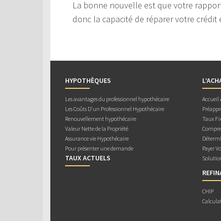
La bonne nouvelle est que votre rapport
donc la capacité de réparer votre crédit 
HYPOTHÈQUES
L’ACH
Les avantages du professionnel hypothécaire
Accueil
Les Coûts D’un Professionnel Hypothécaire
Préappr
Renouvellement hypothécaire
Taux Fix
Valeur Nette de la Propriété
Compren
Assurance vie Hypothécaire
Détermi
Pour présenter une demande
Payer V
TAUX ACTUELS
Solutio
REFI
CHIP
Calcula