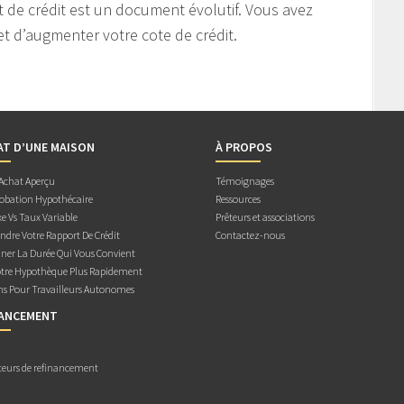
 de crédit est un document évolutif. Vous avez
et d’augmenter votre cote de crédit.
AT D’UNE MAISON
À PROPOS
 Achat Aperçu
Témoignages
obation Hypothécaire
Ressources
e Vs Taux Variable
Prêteurs et associations
dre Votre Rapport De Crédit
Contactez-nous
ner La Durée Qui Vous Convient
otre Hypothèque Plus Rapidement
ns Pour Travailleurs Autonomes
NANCEMENT
teurs de refinancement