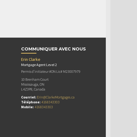
COMMUNIQUER AVEC NOUS
Erin Clarke
Mortgage Agent Level 2
Permis d’initiateur #ON Lic# M23007979
10 Brenham Court
Mississauga, ON
L4Z3P8, Canada
Courriel:
Erin@ClarkeMortgages.ca
Téléphone:
4168343303
Mobile:
4168343303